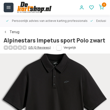
0
rt!
Persoonlijk advies van actieve karting professionals
Exclusiev
Terug
Alpinestars Impetus sport Polo zwart
0/5 (0 Reviews)
Vergelijk