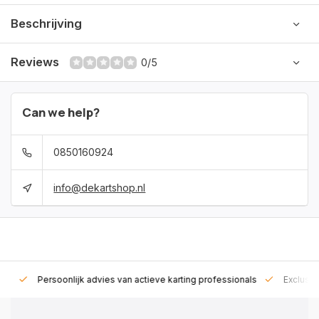
Beschrijving
Reviews
0/5
Can we help?
0850160924
info@dekartshop.nl
rt!
Persoonlijk advies van actieve karting professionals
Exclusie