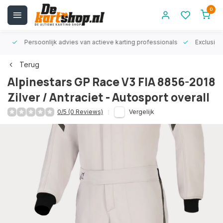
0
rt!
Persoonlijk advies van actieve karting professionals
Exclusiev
Terug
Alpinestars GP Race V3 FIA 8856-2018
Zilver / Antraciet - Autosport overall
0/5 (0 Reviews)
Vergelijk