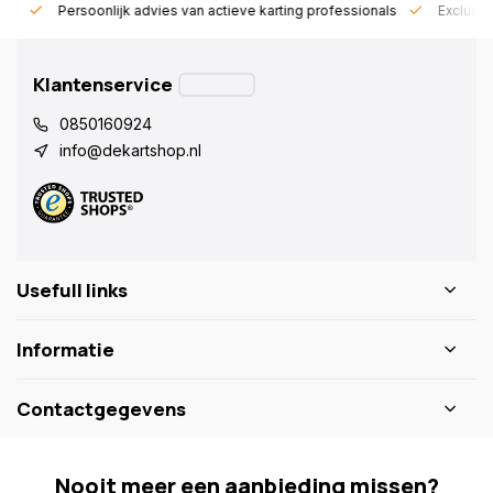
rt!
Persoonlijk advies van actieve karting professionals
Exclusie
Klantenservice
0850160924
info@dekartshop.nl
Usefull links
Informatie
Contactgegevens
Nooit meer een aanbieding missen?