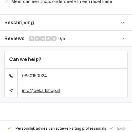
Meer dan een shop: onderdeel van een racefamilie
Beschrijving
Reviews
0/5
Can we help?
0850160924
info@dekartshop.nl
rt!
Persoonlijk advies van actieve karting professionals
Exclusie