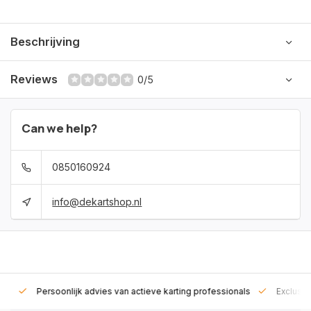
Beschrijving
Reviews
0/5
Can we help?
0850160924
info@dekartshop.nl
rt!
Persoonlijk advies van actieve karting professionals
Exclusie