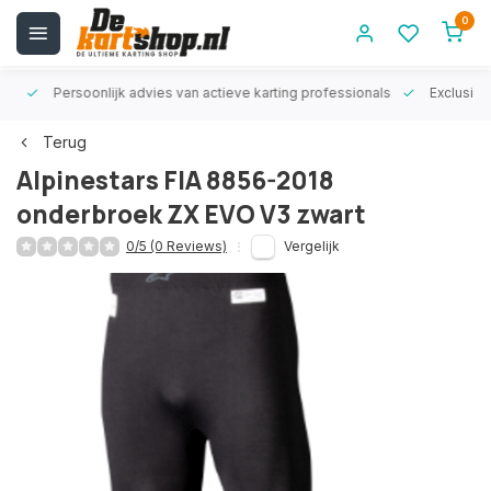
0
rt!
Persoonlijk advies van actieve karting professionals
Exclusiev
Terug
Alpinestars FIA 8856-2018
onderbroek ZX EVO V3 zwart
0/5 (0 Reviews)
Vergelijk