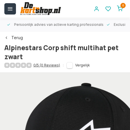
0
rt!
Persoonlijk advies van actieve karting professionals
Exclusiev
Terug
Alpinestars Corp shift multihat pet
zwart
0/5 (0 Reviews)
Vergelijk