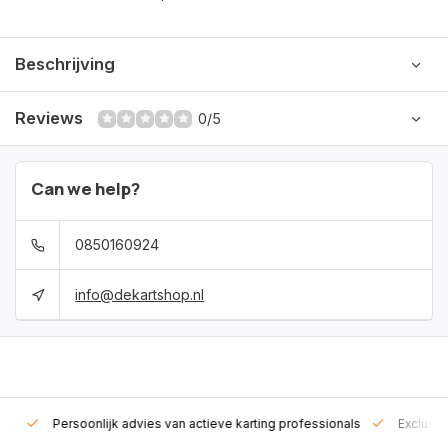
Beschrijving
Reviews
0/5
Can we help?
0850160924
info@dekartshop.nl
rt!
Persoonlijk advies van actieve karting professionals
Exclusie