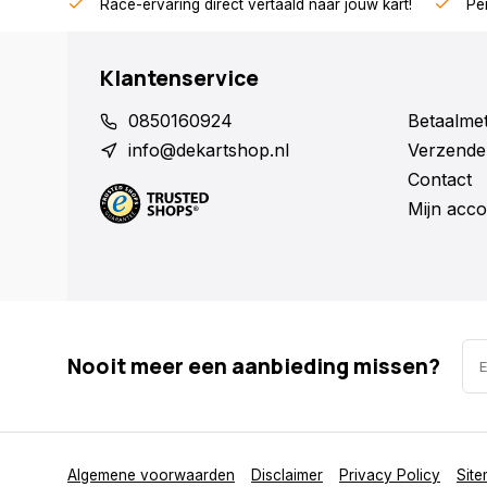
Race-ervaring direct vertaald naar jouw kart!
Per
Klantenservice
0850160924
Betaalme
info@dekartshop.nl
Verzende
Contact
Mijn acco
Nooit meer een aanbieding missen?
Algemene voorwaarden
Disclaimer
Privacy Policy
Sit