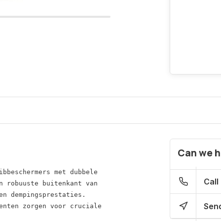
Can we h
ibbeschermers met dubbele
Call
n robuuste buitenkant van 
en dempingsprestaties.

Send
enten zorgen voor cruciale 