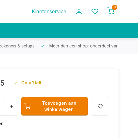
0
Klantenservice
cekennis & setups
Meer dan een shop: onderdeel van een racef
95
Only 1 left
Toevoegen aan
+
winkelwagen
er