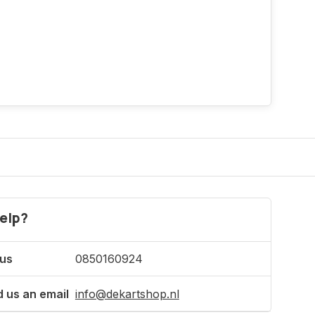
elp?
 us
0850160924
 us an email
info@dekartshop.nl