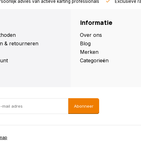
soonlijk advies van actieve karting professionals
Exclusieve r
Informatie
thoden
Over ons
n & retourneren
Blog
Merken
unt
Categorieën
Abonneer
emap