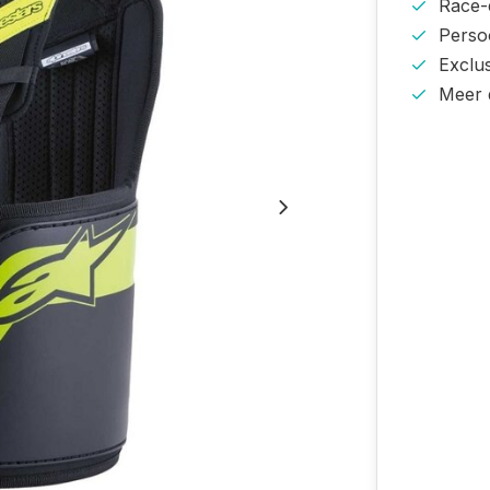
Race-e
Persoo
Exclu
Meer 