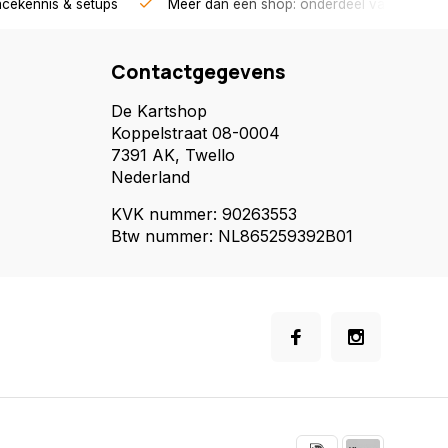
acekennis & setups
Meer dan een shop: onderdeel van een race
Contactgegevens
De Kartshop
Koppelstraat 08-0004
7391 AK, Twello
Nederland
KVK nummer: 90263553
Btw nummer: NL865259392B01