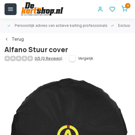
0
rt!
Persoonlijk advies van actieve karting professionals
Exclusiev
Terug
Alfano Stuur cover
0/5 (0 Reviews)
Vergelijk