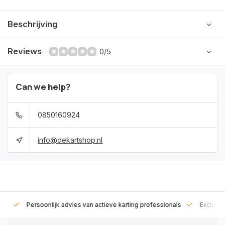
Beschrijving
Reviews
0/5
Can we help?
0850160924
info@dekartshop.nl
rt!
Persoonlijk advies van actieve karting professionals
Exclusie