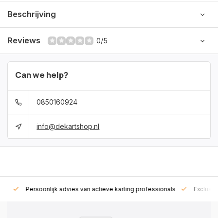
Beschrijving
Reviews
0/5
Can we help?
0850160924
info@dekartshop.nl
rt!
Persoonlijk advies van actieve karting professionals
Exclusie