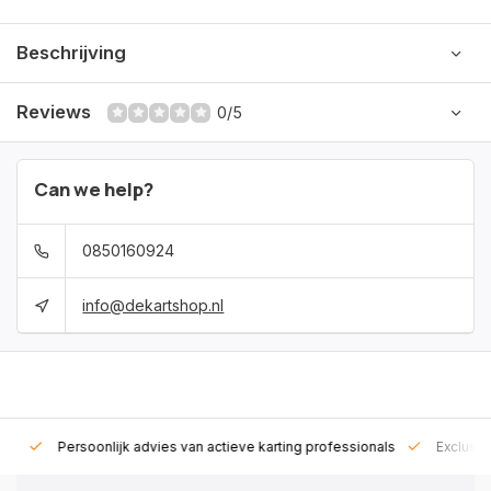
Beschrijving
Reviews
0/5
Can we help?
0850160924
info@dekartshop.nl
rt!
Persoonlijk advies van actieve karting professionals
Exclusie