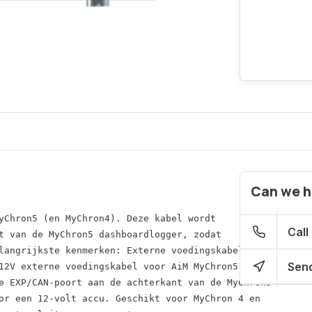
Can we h
yChron5 (en MyChron4). Deze kabel wordt 
Call
t van de MyChron5 dashboardlogger, zodat 
langrijkste kenmerken: Externe voedingskabel, 
Send
12V externe voedingskabel voor AiM MyChron5 
e EXP/CAN-poort aan de achterkant van de MyChron5 
or een 12-volt accu. Geschikt voor MyChron 4 en 