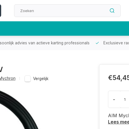
oonlijk advies van actieve karting professionals
Exclusieve ra
V
€54,4
Mychron
Vergelijk
-
AIM Mych
Lees me