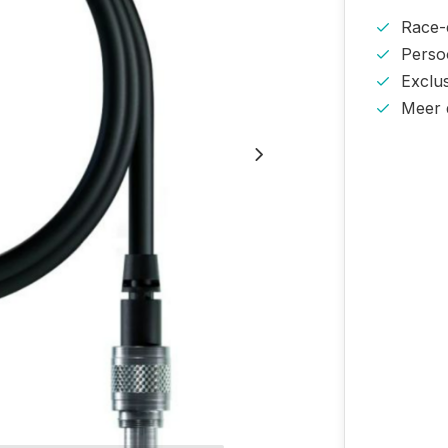
Race-e
Persoo
Exclu
Meer 