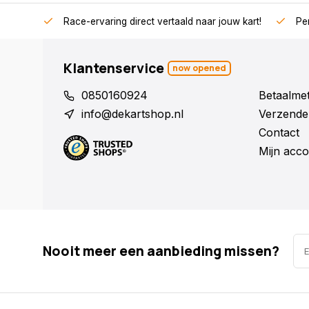
Race-ervaring direct vertaald naar jouw kart!
Per
Klantenservice
now opened
0850160924
Betaalme
info@dekartshop.nl
Verzende
Contact
Mijn acco
Nooit meer een aanbieding missen?