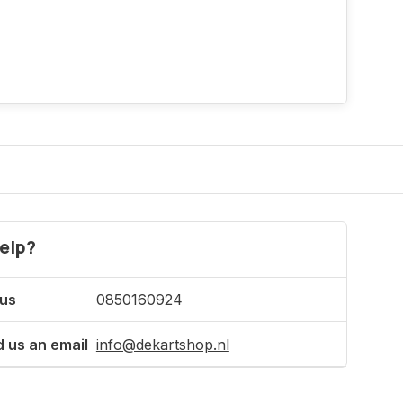
elp?
 us
0850160924
 us an email
info@dekartshop.nl