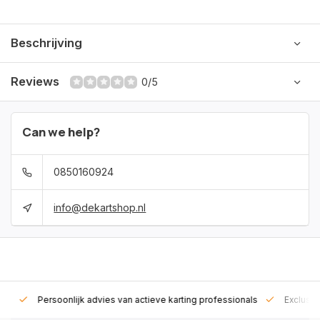
Beschrijving
Reviews
0/5
Can we help?
0850160924
info@dekartshop.nl
rt!
Persoonlijk advies van actieve karting professionals
Exclusie