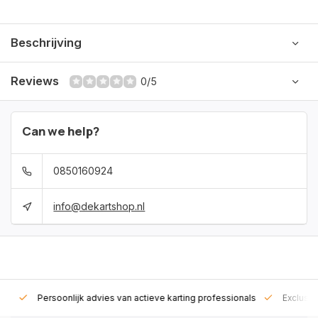
Beschrijving
Reviews
0/5
Can we help?
0850160924
info@dekartshop.nl
rt!
Persoonlijk advies van actieve karting professionals
Exclusie