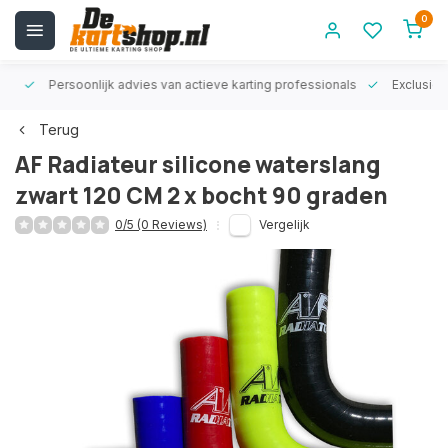
0
rt!
Persoonlijk advies van actieve karting professionals
Exclusiev
Terug
AF Radiateur silicone waterslang
zwart 120 CM 2 x bocht 90 graden
0/5 (0 Reviews)
Vergelijk