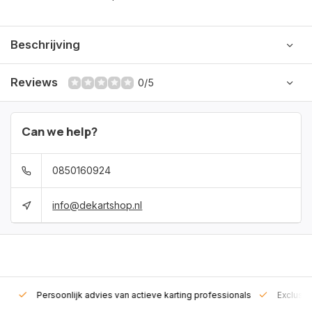
Beschrijving
Reviews
0/5
Can we help?
0850160924
info@dekartshop.nl
rt!
Persoonlijk advies van actieve karting professionals
Exclusie