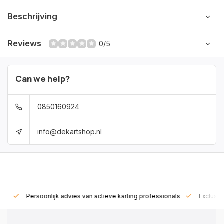
Beschrijving
Reviews
0/5
Can we help?
0850160924
info@dekartshop.nl
rt!
Persoonlijk advies van actieve karting professionals
Exclusie