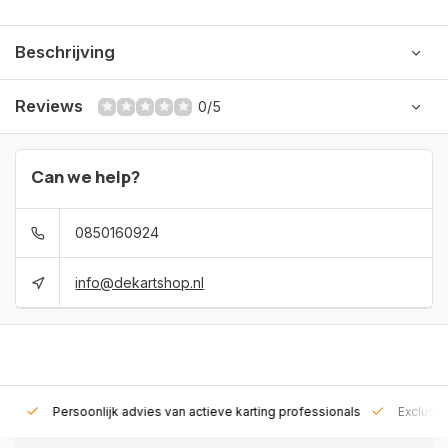
Beschrijving
Reviews
0/5
Can we help?
0850160924
info@dekartshop.nl
rt!
Persoonlijk advies van actieve karting professionals
Exclusie